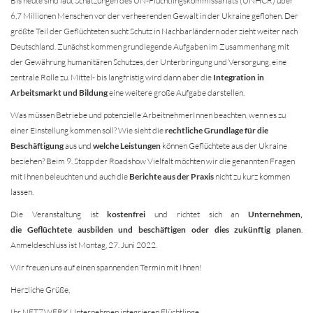
Bis heute sind laut Schätzungen des UN-Flüchtlingskommissariats (UNHCR) über
6,7 Millionen Menschen vor der verheerenden Gewalt in der Ukraine geflohen. Der
größte Teil der Geflüchteten sucht Schutz in Nachbarländern oder zieht weiter nach
Deutschland. Zunächst kommen grundlegende Aufgaben im Zusammenhang mit
der Gewährung humanitären Schutzes, der Unterbringung und Versorgung, eine
zentrale Rolle zu. Mittel- bis langfristig wird dann aber die
Integration in
Arbeitsmarkt und Bildung
eine weitere große Aufgabe darstellen.
Was müssen Betriebe und potenzielle ArbeitnehmerInnen beachten, wenn es zu
einer Einstellung kommen soll? Wie sieht die
rechtliche Grundlage für die
Beschäftigung
aus und
welche Leistungen
können Geflüchtete aus der Ukraine
beziehen? Beim 9. Stopp der Roadshow Vielfalt möchten wir die genannten Fragen
mit Ihnen beleuchten und auch die
Berichte aus der Praxis
nicht zu kurz kommen
lassen.
Die Veranstaltung ist
kostenfrei
und richtet sich an
Unternehmen,
die Geflüchtete ausbilden und beschäftigen oder dies zukünftig planen
.
Anmeldeschluss ist Montag, 27. Juni 2022.
Wir freuen uns auf einen spannenden Termin mit Ihnen!
Herzliche Grüße,
Ihr NETZWERK Unternehmen integrieren Flüchtlinge